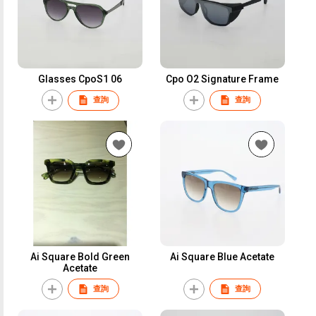
Glasses CpoS1 06
Cpo O2 Signature Frame
查詢
查詢
Ai Square Bold Green
Ai Square Blue Acetate
Acetate
查詢
查詢