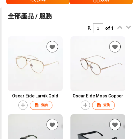
全部產品 / 服務
P.
of 1
Oscar Eide Larvik Gold
Oscar Eide Moss Copper
查詢
查詢