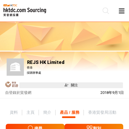
REJS HK Limited
香港
採購辦事處
關注
自
登錄於貿發網
2018年9月1日
資料
主頁
簡介
產品 / 服務
香港貿發局活動
搜尋
類別