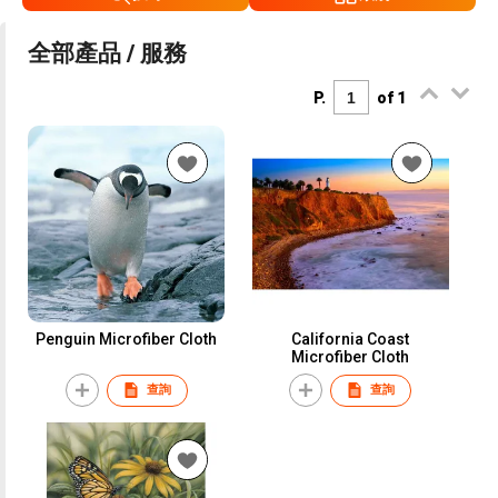
全部產品 / 服務
P.
of 1
Penguin Microfiber Cloth
California Coast
Microfiber Cloth
查詢
查詢