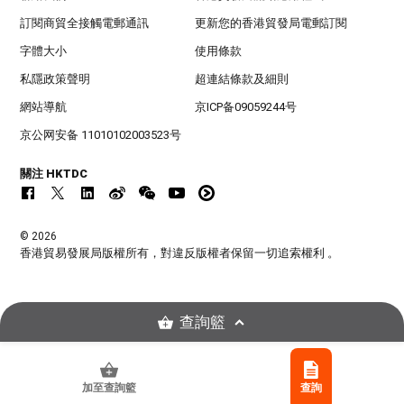
訂閱商貿全接觸電郵通訊
更新您的香港貿發局電郵訂閱
字體大小
使用條款
私隱政策聲明
超連結條款及細則
網站導航
京ICP备09059244号
京公网安备 11010102003523号
關注 HKTDC
© 2026
香港貿易發展局版權所有，對違反版權者保留一切追索權利 。
查詢籃
加至查詢籃
查詢