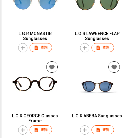
L.G.R MONASTIR
L.G.R LAWRENCE FLAP
Sunglasses
Sunglasses
查詢
查詢
L.G.R GEORGE Glasses
L.G.R ABEBA Sunglasses
Frame
查詢
查詢