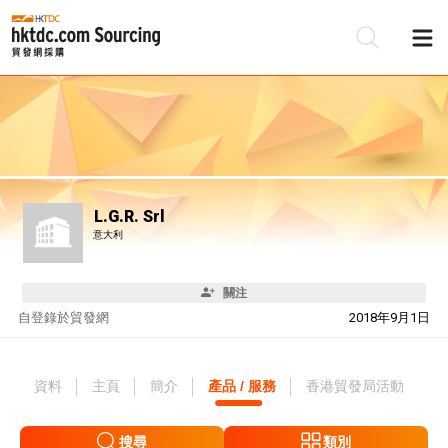
L.G.R. Srl
意大利
關注
自
登錄於貿發網
2018年9月1日
資料
主頁
簡介
產品 / 服務
香港貿發局活動
搜尋
類別