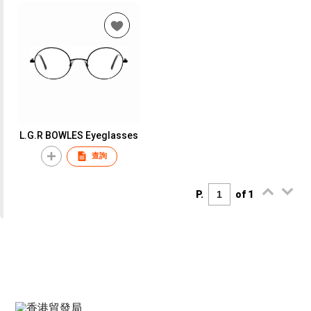
L.G.R BOWLES Eyeglasses
查詢
P.
of 1