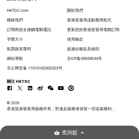
HKTDC.com
關於我們
聯絡我們
香港貿發局流動應用程式
訂閱商貿全接觸電郵通訊
更新您的香港貿發局電郵訂閱
字體大小
使用條款
私隱政策聲明
超連結條款及細則
網站導航
京ICP备09059244号
京公网安备 11010102003523号
關注 HKTDC
© 2026
香港貿易發展局版權所有，對違反版權者保留一切追索權利 。
查詢籃