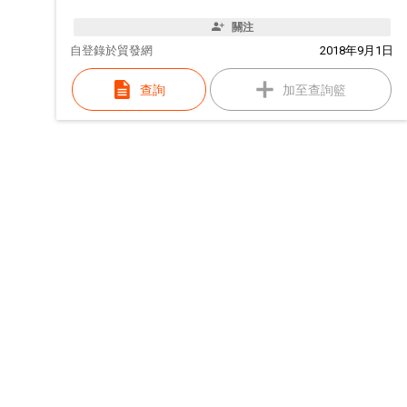
關注
自
登錄於貿發網
2018年9月1日
查詢
加至查詢籃