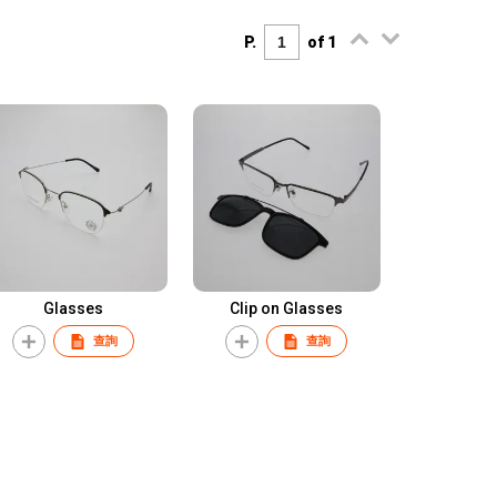
P.
of 1
Glasses
Clip on Glasses
查詢
查詢