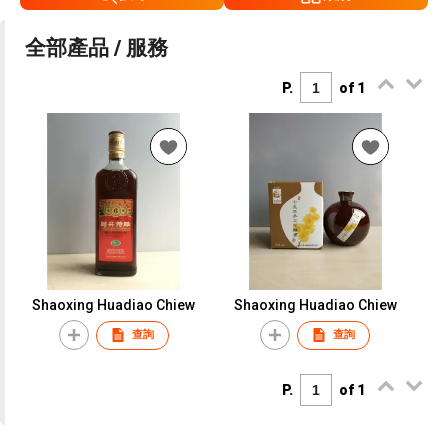
全部產品 / 服務
P.
of 1
Shaoxing Huadiao Chiew
Shaoxing Huadiao Chiew
查詢
查詢
P.
of 1