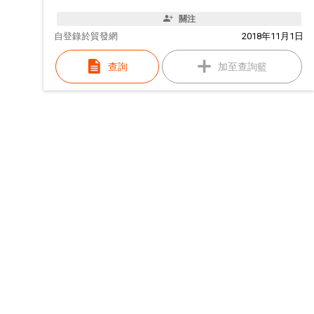
關注
自
登錄於貿發網
2018年11月1日
查詢
加至查詢籃