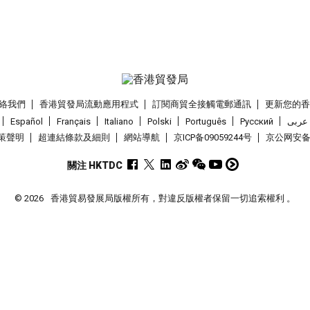
絡我們
香港貿發局流動應用程式
訂閱商貿全接觸電郵通訊
更新您的
Español
Français
Italiano
Polski
Português
Pусский
عربى
策聲明
超連結條款及細則
網站導航
京ICP备09059244号
京公网安备 1
關注 HKTDC
© 2026
香港貿易發展局版權所有，對違反版權者保留一切追索權利 。