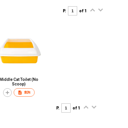
P.
of 1
Middle Cat Toilet (No
Scoop)
查詢
P.
of 1