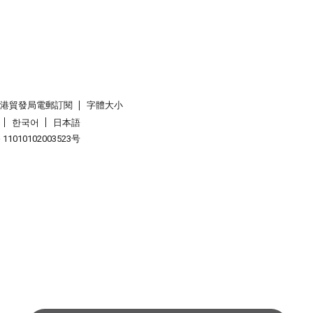
香港貿發局電郵訂閱
字體大小
한국어
日本語
1010102003523号