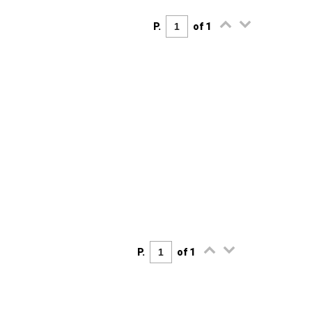
P.
of 1
P.
of 1