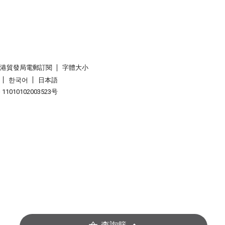
香港貿發局電郵訂閱
字體大小
한국어
日本語
1010102003523号