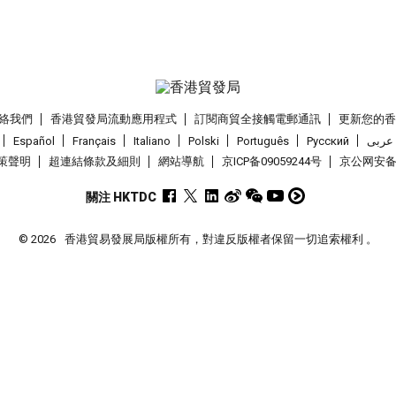
絡我們
香港貿發局流動應用程式
訂閱商貿全接觸電郵通訊
更新您的
Español
Français
Italiano
Polski
Português
Pусский
عربى
策聲明
超連結條款及細則
網站導航
京ICP备09059244号
京公网安备 1
關注 HKTDC
© 2026
香港貿易發展局版權所有，對違反版權者保留一切追索權利 。