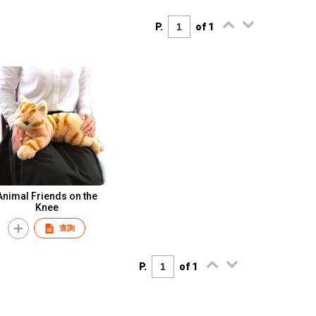
P.
of 1
Animal Friends on the
Knee
查詢
P.
of 1