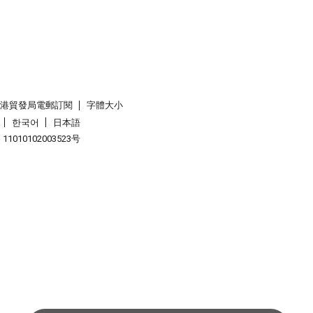
香港貿發局電郵訂閱
字體大小
한국어
日本語
1010102003523号