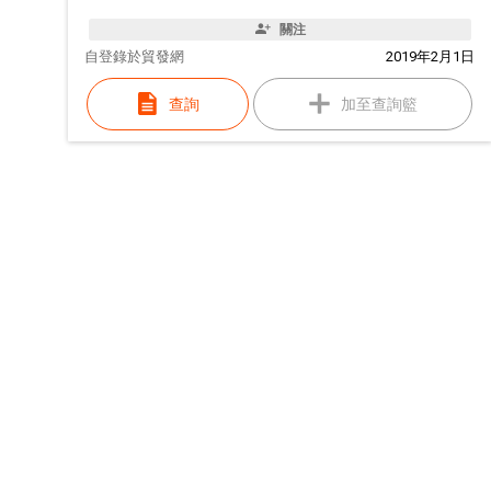
關注
自
登錄於貿發網
2019年2月1日
查詢
加至查詢籃