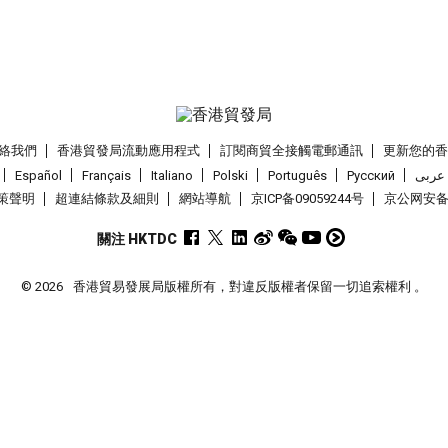
絡我們
香港貿發局流動應用程式
訂閱商貿全接觸電郵通訊
更新您的
Español
Français
Italiano
Polski
Português
Pусский
عربى
策聲明
超連結條款及細則
網站導航
京ICP备09059244号
京公网安备 1
關注 HKTDC
© 2026
香港貿易發展局版權所有，對違反版權者保留一切追索權利 。