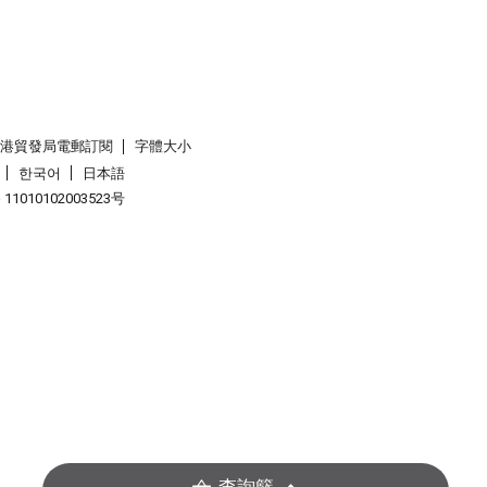
香港貿發局電郵訂閱
字體大小
한국어
日本語
1010102003523号