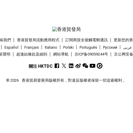
絡我們
香港貿發局流動應用程式
訂閱商貿全接觸電郵通訊
更新您的
Español
Français
Italiano
Polski
Português
Pусский
عربى
策聲明
超連結條款及細則
網站導航
京ICP备09059244号
京公网安备 1
關注 HKTDC
© 2026
香港貿易發展局版權所有，對違反版權者保留一切追索權利 。