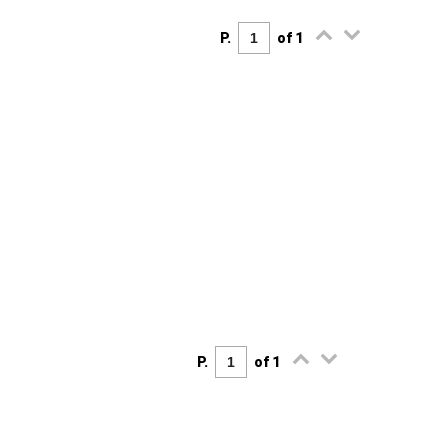
P.
of 1
P.
of 1