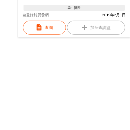
關注
自
登錄於貿發網
2019年2月1日
查詢
加至查詢籃