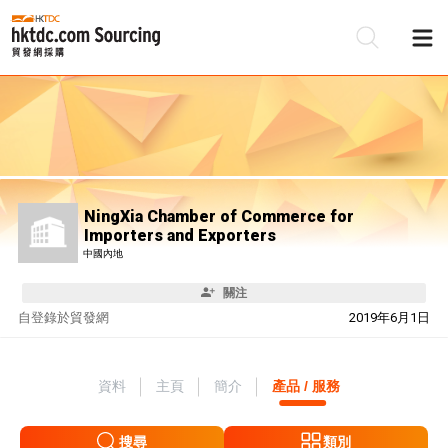
NingXia Chamber of Commerce for
Importers and Exporters
中國內地
關注
自
登錄於貿發網
2019年6月1日
資料
主頁
簡介
產品 / 服務
搜尋
類別