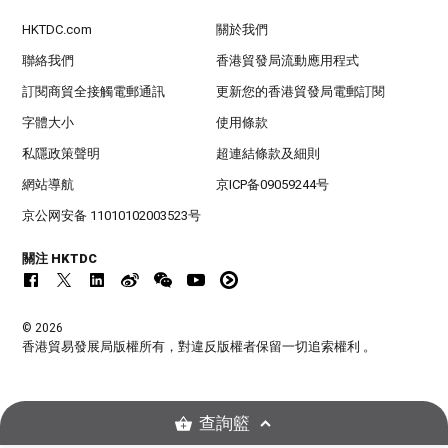
HKTDC.com
關於我們
聯絡我們
香港貿發局流動應用程式
訂閱商貿全接觸電郵通訊
更新您的香港貿發局電郵訂閱
字體大小
使用條款
私隱政策聲明
超連結條款及細則
網站導航
京ICP备09059244号
京公网安备 11010102003523号
關注 HKTDC
© 2026
香港貿易發展局版權所有，對違反版權者保留一切追索權利 。
查詢籃