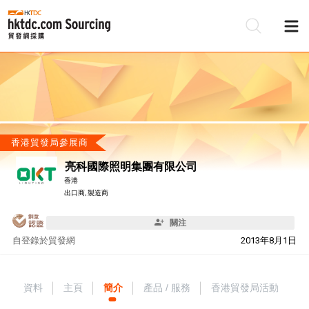
香港貿發局參展商
亮科國際照明集團有限公司
香港
出口商, 製造商
關注
自
登錄於貿發網
2013年8月1日
資料
主頁
簡介
產品 / 服務
香港貿發局活動