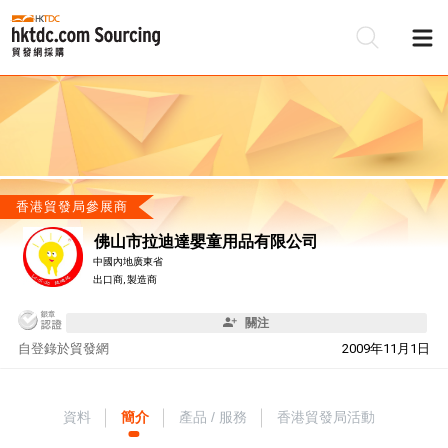
香港貿發局參展商
佛山市拉迪達嬰童用品有限公司
中國內地廣東省
出口商, 製造商
關注
自
登錄於貿發網
2009年11月1日
資料
簡介
產品 / 服務
香港貿發局活動