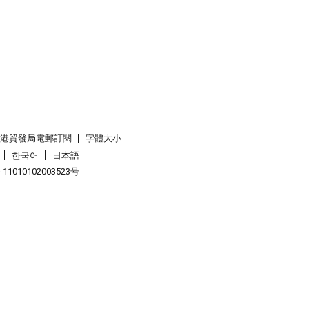
香港貿發局電郵訂閱
字體大小
한국어
日本語
1010102003523号