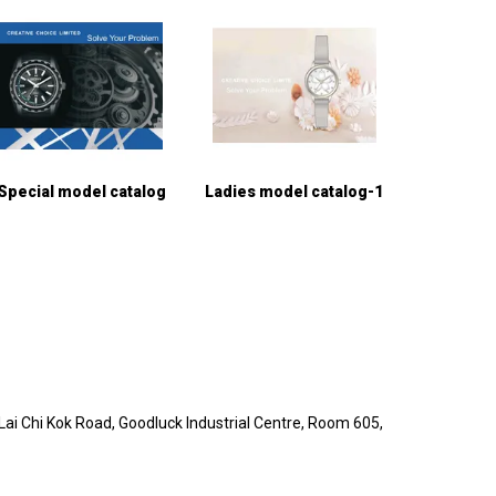
Special model catalog
Ladies model catalog-1
i Chi Kok Road, Goodluck Industrial Centre, Room 605,