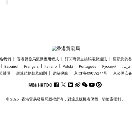
絡我們
香港貿發局流動應用程式
訂閱商貿全接觸電郵通訊
更新您的
Español
Français
Italiano
Polski
Português
Pусский
عربى
策聲明
超連結條款及細則
網站導航
京ICP备09059244号
京公网安备 1
關注 HKTDC
© 2026
香港貿易發展局版權所有，對違反版權者保留一切追索權利 。