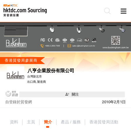
香港貿發局參展商
八亨企業股份有限公司
台灣新北市
出口商, 製造商
關注
自
登錄於貿發網
2010年2月1日
資料
主頁
簡介
產品 / 服務
香港貿發局活動