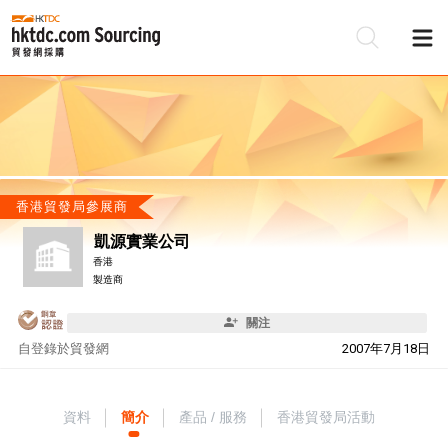
香港貿發局參展商
凱源實業公司
香港
製造商
關注
自
登錄於貿發網
2007年7月18日
資料
簡介
產品 / 服務
香港貿發局活動