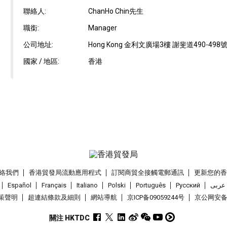
聯絡人:
ChanHo Chin先生
職銜:
Manager
公司地址:
Hong Kong 金利文廣場3樓 謝斐道490-49
國家 / 地區:
香港
絡我們
香港貿發局流動應用程式
訂閱商貿全接觸電郵通訊
更新您的
Español
Français
Italiano
Polski
Português
Pусский
عربى
策聲明
超連結條款及細則
網站導航
京ICP备09059244号
京公网安备 1
關注 HKTDC