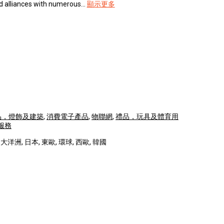
d alliances with numerous...
顯示更多
品，燈飾及建築
,
消費電子產品
,
物聯網
,
禮品，玩具及體育用
服務
洋洲, 日本, 東歐, 環球, 西歐, 韓國