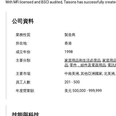
With MFi licensed and BSCI audited, Taisons has successfully create
公司資料
業務性質:
製造商
所在地:
香港
成立年份:
1998
主要分類:
家居用品和生活必需品
,
家居用
品
,
零件，組件及電器用品
,
電訊
主要市場:
中南美洲, 其他亞洲國家, 北美洲, 大
員工人數:
201 - 500
年度營業額:
美元 500,000 - 999,999
技能與科技