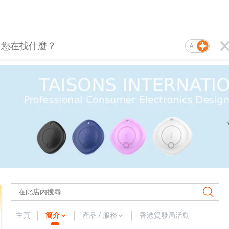
AI
主頁
簡介
產品 / 服務
香港貿發局活動