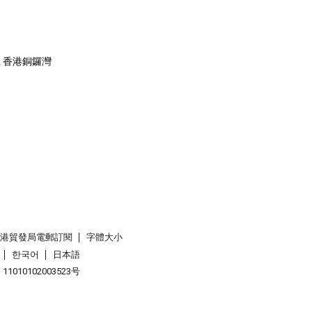
8號 香港銅鑼灣
香港貿發局電郵訂閱
字體大小
한국어
日本語
1010102003523号