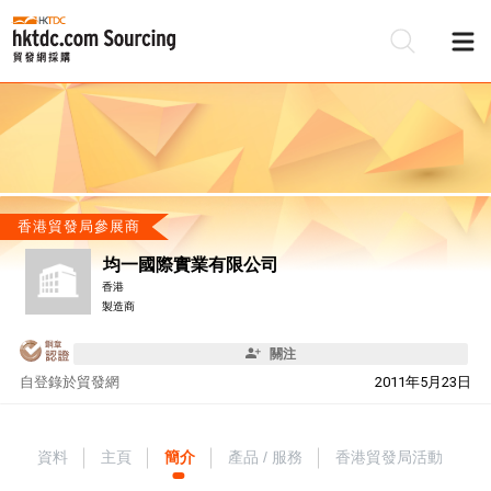
香港貿發局參展商
均一國際實業有限公司
香港
製造商
關注
自
登錄於貿發網
2011年5月23日
資料
主頁
簡介
產品 / 服務
香港貿發局活動