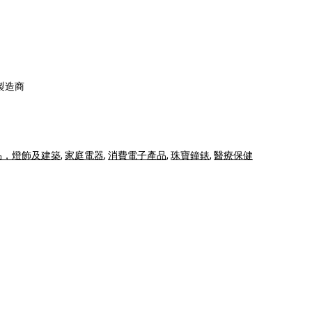
 製造商
品，燈飾及建築
,
家庭電器
,
消費電子產品
,
珠寶鐘錶
,
醫療保健