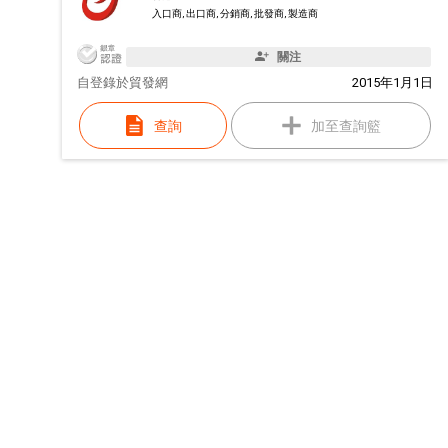
入口商, 出口商, 分銷商, 批發商, 製造商
關注
自
登錄於貿發網
2015年1月1日
查詢
加至查詢籃