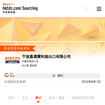
香港貿發局參展商
宁波嘉晟寶利進出口有限公司
中國內地浙江省
出口商, 製造商
關注
自
登錄於貿發網
2012年8月1日
資料
主頁
簡介
產品 / 服務
香港貿發局活動