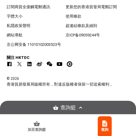
訂閱商貿全接觸電郵通訊
更新您的香港貿發局電郵訂閱
字體大小
使用條款
私隱政策聲明
超連結條款及細則
網站導航
京ICP备09059244号
京公网安备 11010102003523号
關注 HKTDC
© 2026
香港貿易發展局版權所有，對違反版權者保留一切追索權利 。
查詢籃
加至查詢籃
查詢