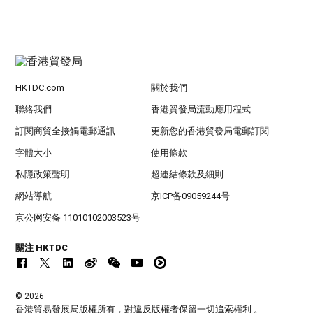
HKTDC.com
關於我們
聯絡我們
香港貿發局流動應用程式
訂閱商貿全接觸電郵通訊
更新您的香港貿發局電郵訂閱
字體大小
使用條款
私隱政策聲明
超連結條款及細則
網站導航
京ICP备09059244号
京公网安备 11010102003523号
關注 HKTDC
© 2026
香港貿易發展局版權所有，對違反版權者保留一切追索權利 。