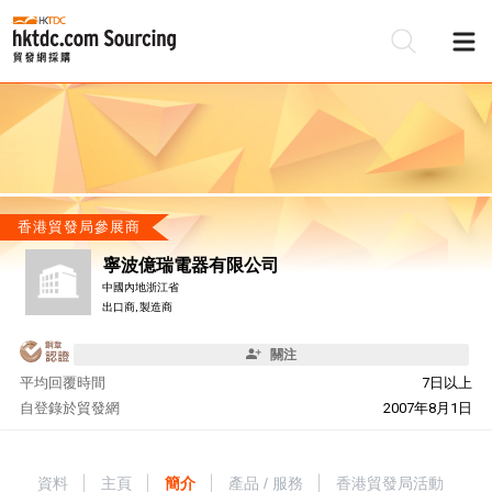
香港貿發局參展商
寧波億瑞電器有限公司
中國內地浙江省
出口商, 製造商
關注
平均回覆時間
7日以上
自
登錄於貿發網
2007年8月1日
資料
主頁
簡介
產品 / 服務
香港貿發局活動