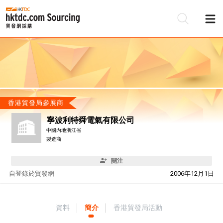
香港貿發局參展商
寧波利特舜電氣有限公司
中國內地浙江省
製造商
關注
自
登錄於貿發網
2006年12月1日
資料
簡介
香港貿發局活動