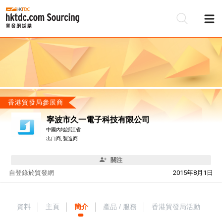
香港貿發局參展商
寧波市久一電子科技有限公司
中國內地浙江省
出口商, 製造商
關注
自
登錄於貿發網
2015年8月1日
資料
主頁
簡介
產品 / 服務
香港貿發局活動