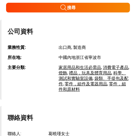
搜尋
公司資料
業務性質:
出口商, 製造商
所在地:
中國內地浙江省寧波市
主要分類:
家居用品和生活必需品
,
消費電子產品
,
燈飾
,
禮品，玩具及體育用品
,
科學、
測試和實驗室設備
,
袋類、手提包及配
件
,
零件，組件及電器用品
,
零件，組
件和原材料
聯絡資料
聯絡人:
葛曉瑾女士