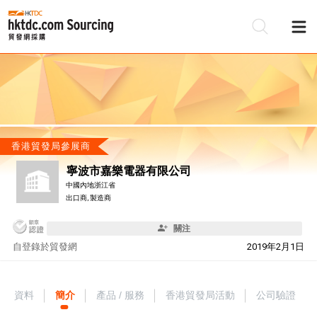
香港貿發局參展商
寧波市嘉樂電器有限公司
中國內地浙江省
出口商, 製造商
關注
自
登錄於貿發網
2019年2月1日
資料
簡介
產品 / 服務
香港貿發局活動
公司驗證