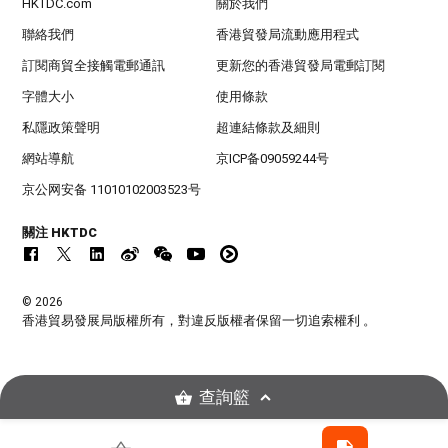
HKTDC.com
關於我們
聯絡我們
香港貿發局流動應用程式
訂閱商貿全接觸電郵通訊
更新您的香港貿發局電郵訂閱
字體大小
使用條款
私隱政策聲明
超連結條款及細則
網站導航
京ICP备09059244号
京公网安备 11010102003523号
關注 HKTDC
© 2026
香港貿易發展局版權所有，對違反版權者保留一切追索權利 。
查詢籃