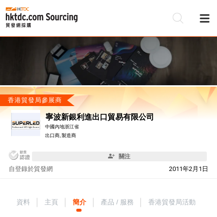
香港貿發局參展商
寧波新銀利進出口貿易有限公司
中國內地浙江省
出口商, 製造商
關注
自
登錄於貿發網
2011年2月1日
資料
主頁
簡介
產品 / 服務
香港貿發局活動