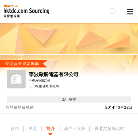
香港貿發局參展商
寧波歐勝電器有限公司
中國內地浙江省
出口商, 批發商, 製造商
關注
自
登錄於貿發網
2014年3月28日
資料
主頁
簡介
產品 / 服務
香港貿發局活動