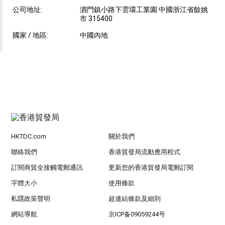
公司地址:
泗門鎮小路下雲環工業園 中國浙江省餘姚
市 315400
國家 / 地區:
中國內地
HKTDC.com
關於我們
聯絡我們
香港貿發局流動應用程式
訂閱商貿全接觸電郵通訊
更新您的香港貿發局電郵訂閱
字體大小
使用條款
私隱政策聲明
超連結條款及細則
網站導航
京ICP备09059244号