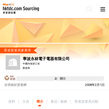
香港貿發局參展商
寧波永林電子電器有限公司
中國內地浙江省
製造商
關注
自
登錄於貿發網
2008年2月1日
資料
主頁
簡介
產品 / 服務
香港貿發局活動