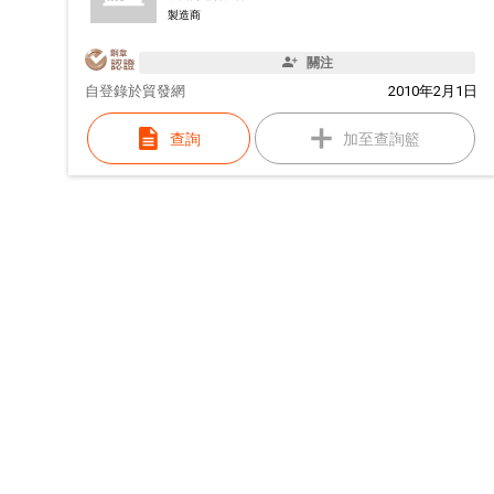
製造商
關注
自
登錄於貿發網
2010年2月1日
查詢
加至查詢籃