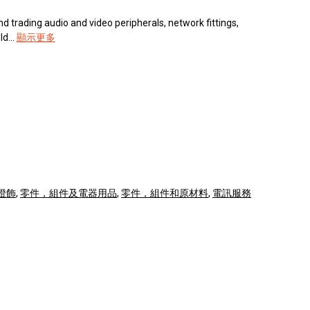
nd trading audio and video peripherals, network fittings,
d...
顯示更多
燈飾
,
零件，組件及電器用品
,
零件，組件和原材料
,
電訊服務