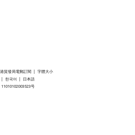
香港貿發局電郵訂閱
字體大小
한국어
日本語
1010102003523号