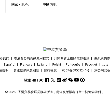
國家 / 地區:
中國內地
絡我們
香港貿發局流動應用程式
訂閱商貿全接觸電郵通訊
更新您的
Español
Français
Italiano
Polski
Português
Pусский
عربى
策聲明
超連結條款及細則
網站導航
京ICP备09059244号
京公网安备 1
關注 HKTDC
© 2026
香港貿易發展局版權所有，對違反版權者保留一切追索權利 。