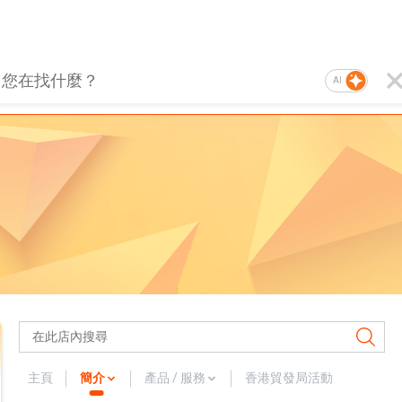
AI
主頁
簡介
產品 / 服務
香港貿發局活動