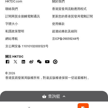
HKTDC.com
關於我們
聯絡我們
香港貿發局流動應用程式
訂閱商貿全接觸電郵通訊
更新您的香港貿發局電郵訂閱
字體大小
使用條款
私隱政策聲明
超連結條款及細則
網站導航
京ICP备09059244号
京公网安备 11010102003523号
關注 HKTDC
© 2026
香港貿易發展局版權所有，對違反版權者保留一切追索權利 。
查詢籃