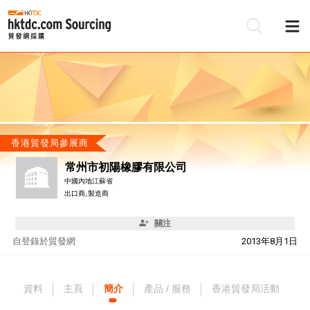
香港貿發局參展商
常州市初陽橡膠有限公司
中國內地江蘇省
出口商, 製造商
關注
自
登錄於貿發網
2013年8月1日
資料
主頁
簡介
產品 / 服務
香港貿發局活動