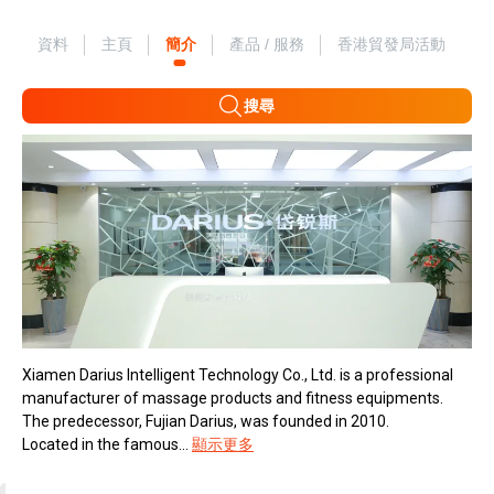
資料
主頁
簡介
產品 / 服務
香港貿發局活動
搜尋
Xiamen Darius Intelligent Technology Co., Ltd. is a professional
manufacturer of massage products and fitness equipments.
The predecessor, Fujian Darius, was founded in 2010.
Located in the famous...
顯示更多