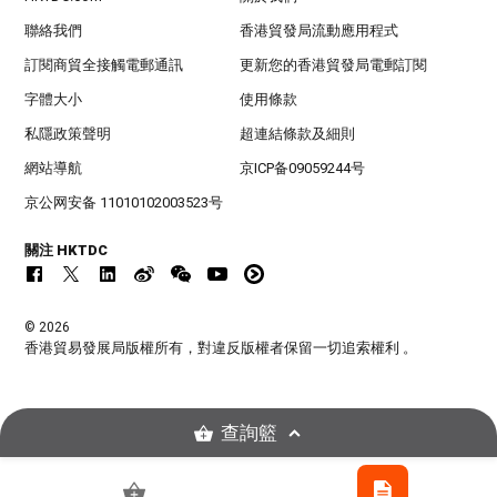
聯絡我們
香港貿發局流動應用程式
訂閱商貿全接觸電郵通訊
更新您的香港貿發局電郵訂閱
字體大小
使用條款
私隱政策聲明
超連結條款及細則
網站導航
京ICP备09059244号
京公网安备 11010102003523号
關注 HKTDC
© 2026
香港貿易發展局版權所有，對違反版權者保留一切追索權利 。
查詢籃