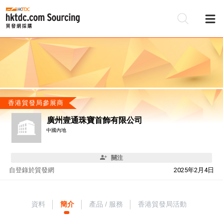
香港貿發局參展商
廣州壹通珠寶首飾有限公司
中國內地
關注
自
登錄於貿發網
2025年2月4日
資料
簡介
產品 / 服務
香港貿發局活動