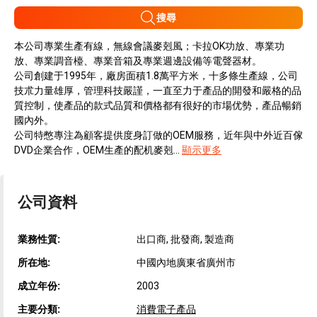
搜尋
本公司專業生產有線，無線會議麥剋風；卡拉OK功放、專業功
放、專業調音檯、專業音箱及專業週邊設備等電聲器材。
公司創建于1995年，廠房面積1.8萬平方米，十多條生產線，公司
技朮力量雄厚，管理科技嚴謹，一直至力于產品的開發和嚴格的品
質控制，使產品的款式品質和價格都有很好的市場优勢，產品暢銷
國內外。
公司特憋專注為顧客提供度身訂做的OEM服務，近年與中外近百傢
DVD企業合作，OEM生產的配机麥剋...
顯示更多
公司資料
業務性質:
出口商, 批發商, 製造商
所在地:
中國內地廣東省廣州市
成立年份:
2003
主要分類:
消費電子產品