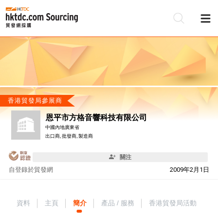
香港貿發局參展商
恩平市方格音響科技有限公司
中國內地廣東省
出口商, 批發商, 製造商
關注
自
登錄於貿發網
2009年2月1日
資料
主頁
簡介
產品 / 服務
香港貿發局活動