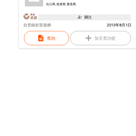
出口商, 批發商, 製造商
關注
自
登錄於貿發網
2013年8月1日
查詢
加至查詢籃