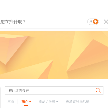
AI
主頁
簡介
產品 / 服務
香港貿發局活動