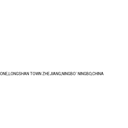
 ZONE,LONGSHAN TOWN ZHEJIANG,NINGBO` NINGBO,CHINA