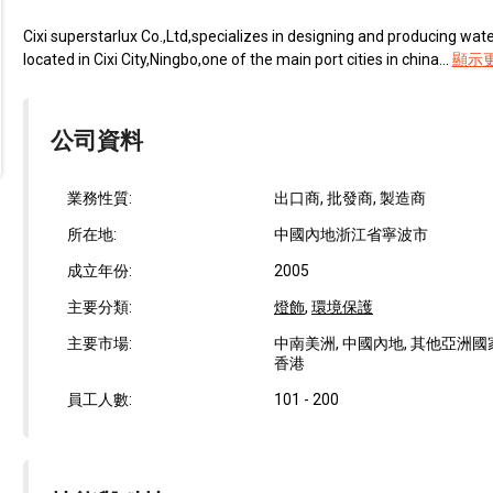
Cixi superstarlux Co.,Ltd,specializes in designing and producing wat
located in Cixi City,Ningbo,one of the main port cities in china...
顯示
公司資料
業務性質:
出口商, 批發商, 製造商
所在地:
中國內地浙江省寧波市
成立年份:
2005
主要分類:
燈飾
,
環境保護
主要市場:
中南美洲, 中國內地, 其他亞洲國家, 
香港
員工人數:
101 - 200