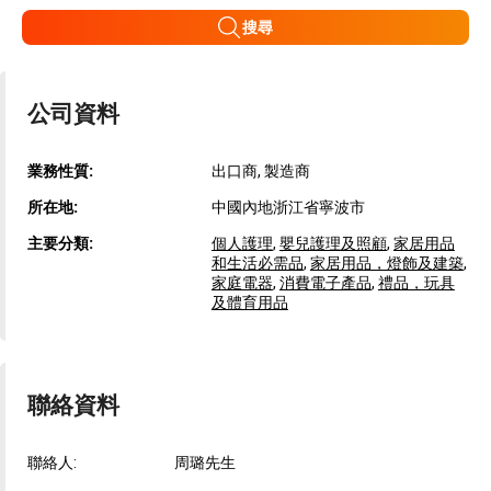
搜尋
公司資料
業務性質:
出口商, 製造商
所在地:
中國內地浙江省寧波市
主要分類:
個人護理
,
嬰兒護理及照顧
,
家居用品
和生活必需品
,
家居用品，燈飾及建築
,
家庭電器
,
消費電子產品
,
禮品，玩具
及體育用品
聯絡資料
聯絡人:
周璐先生