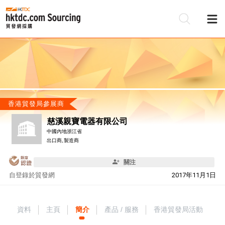
香港貿發局參展商
慈溪親寶電器有限公司
中國內地浙江省
出口商, 製造商
關注
自
登錄於貿發網
2017年11月1日
資料
主頁
簡介
產品 / 服務
香港貿發局活動