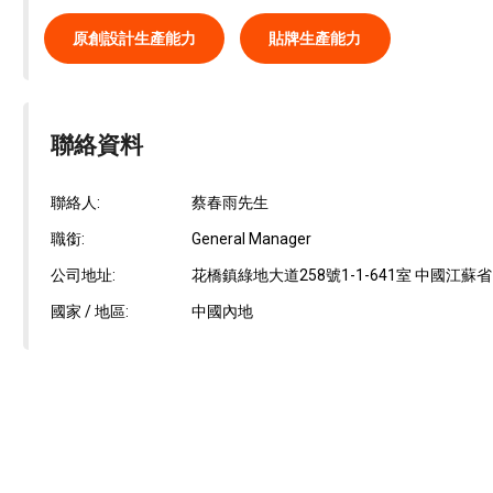
原創設計生產能力
貼牌生產能力
聯絡資料
聯絡人:
蔡春雨先生
職銜:
General Manager
公司地址:
花橋鎮綠地大道258號1-1-641室 中國江蘇省昆
國家 / 地區:
中國內地