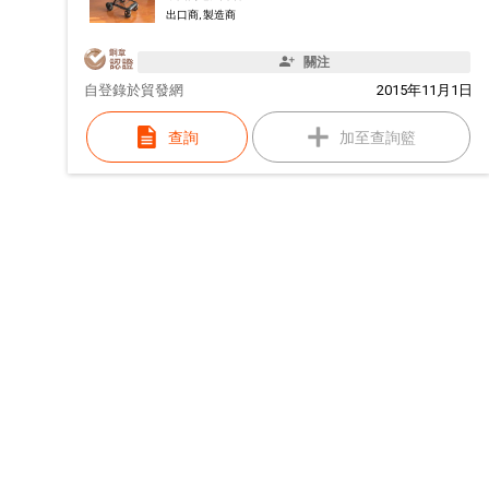
出口商, 製造商
關注
自
登錄於貿發網
2015年11月1日
查詢
加至查詢籃