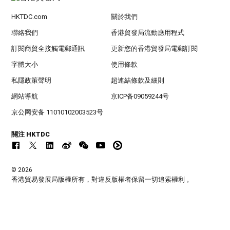
HKTDC.com
關於我們
聯絡我們
香港貿發局流動應用程式
訂閱商貿全接觸電郵通訊
更新您的香港貿發局電郵訂閱
字體大小
使用條款
私隱政策聲明
超連結條款及細則
網站導航
京ICP备09059244号
京公网安备 11010102003523号
關注 HKTDC
© 2026
香港貿易發展局版權所有，對違反版權者保留一切追索權利 。