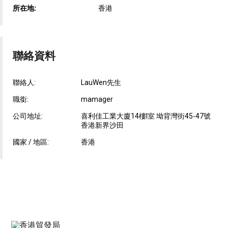
所在地:
香港
聯絡資料
聯絡人:
LauWen先生
職銜:
mamager
公司地址:
喜利佳工業大廈14樓I室 坳背灣街45-47號
香港新界沙田
國家 / 地區:
香港