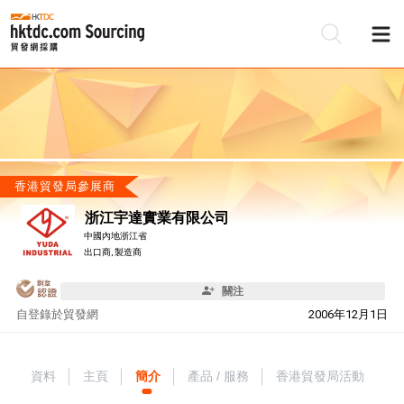
香港貿發局參展商
浙江宇達實業有限公司
中國內地浙江省
出口商, 製造商
關注
自
登錄於貿發網
2006年12月1日
資料
主頁
簡介
產品 / 服務
香港貿發局活動