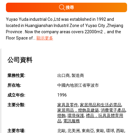
搜尋
Yuyao Yuda industrial Co.,Ltd was established in 1992 and
located in Huangjianshan Industril Zone of Yuyao City ,Zhejiang
Province . Now the company areas covers 22000m2，and the
Floor Space of...
顯示更多
公司資料
業務性質:
出口商, 製造商
所在地:
中國內地浙江省寧波市
成立年份:
1996
主要分類:
家具及零件
,
家居用品和生活必需品
,
家居用品，燈飾及建築
,
消費電子產品
,
燈飾
,
環境保護
,
禮品，玩具及體育用
品
,
電訊服務
主要市場:
北歐, 北美洲, 東南亞, 東歐, 環球, 西歐,