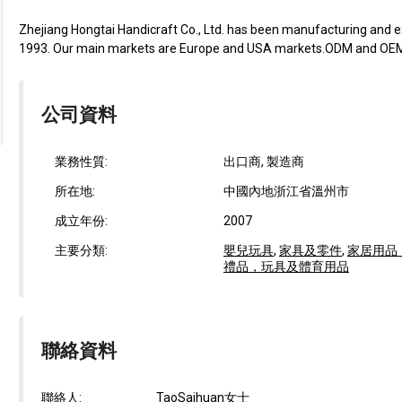
Zhejiang Hongtai Handicraft Co., Ltd. has been manufacturing and e
1993. Our main markets are Europe and USA markets.ODM and OEM 
公司資料
業務性質:
出口商, 製造商
所在地:
中國內地浙江省溫州市
成立年份:
2007
主要分類:
嬰兒玩具
,
家具及零件
,
家居用品
禮品，玩具及體育用品
聯絡資料
聯絡人:
TaoSaihuan女士