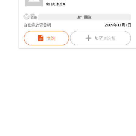
出口商, 製造商
關注
自
登錄於貿發網
2009年11月1日
查詢
加至查詢籃