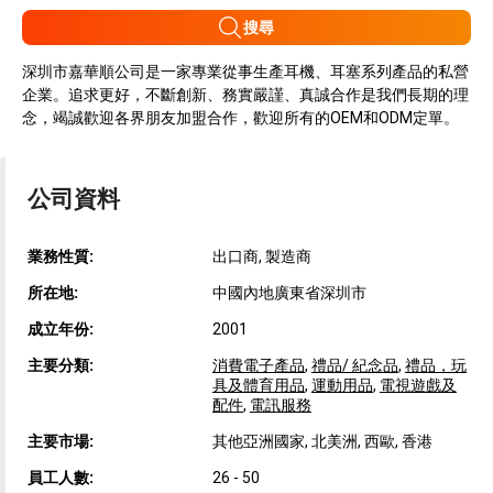
搜尋
深圳市嘉華順公司是一家專業從事生產耳機、耳塞系列產品的私營
企業。追求更好，不斷創新、務實嚴謹、真誠合作是我們長期的理
念，竭誠歡迎各界朋友加盟合作，歡迎所有的OEM和ODM定單。
公司資料
業務性質:
出口商, 製造商
所在地:
中國內地廣東省深圳市
成立年份:
2001
主要分類:
消費電子產品
,
禮品/ 紀念品
,
禮品，玩
具及體育用品
,
運動用品
,
電視遊戲及
配件
,
電訊服務
主要市場:
其他亞洲國家, 北美洲, 西歐, 香港
員工人數:
26 - 50