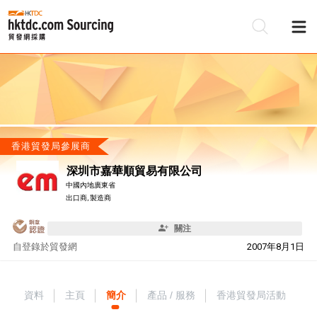
香港貿發局參展商
深圳市嘉華順貿易有限公司
中國內地廣東省
出口商, 製造商
關注
自
登錄於貿發網
2007年8月1日
資料
主頁
簡介
產品 / 服務
香港貿發局活動