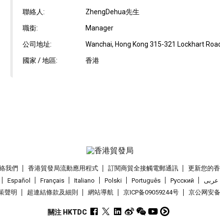
聯絡人:
ZhengDehua先生
職銜:
Manager
公司地址:
Wanchai, Hong Kong 315-321 Lockhart Road
國家 / 地區:
香港
絡我們
香港貿發局流動應用程式
訂閱商貿全接觸電郵通訊
更新您的
Español
Français
Italiano
Polski
Português
Pусский
عربى
策聲明
超連結條款及細則
網站導航
京ICP备09059244号
京公网安备 1
關注 HKTDC