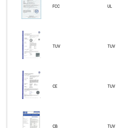
FCC
UL
TUV
TUV
CE
TUV
CB
TUV