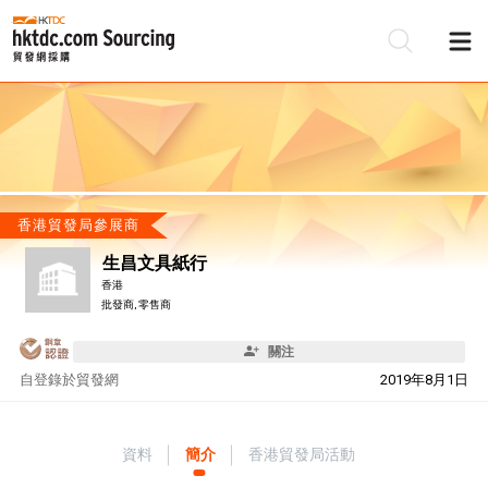
香港貿發局參展商
生昌文具紙行
香港
批發商, 零售商
關注
自
登錄於貿發網
2019年8月1日
資料
簡介
香港貿發局活動