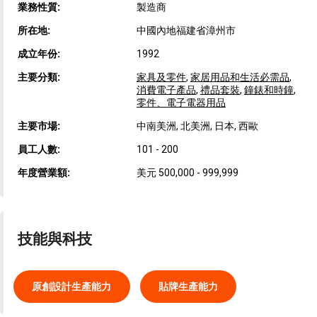
業務性質:
製造商
所在地:
中國內地福建省漳州市
成立年份:
1992
主要分類:
家具及零件
,
家居用品和生活必需品
,
消費電子產品
,
禮品套裝
,
鐘錶和時鐘
,
零件、電子電器用品
主要市場:
中南美洲, 北美洲, 日本, 西歐
員工人數:
101 - 200
年度營業額:
美元 500,000 - 999,999
技能與科技
原創設計生產能力
貼牌生產能力