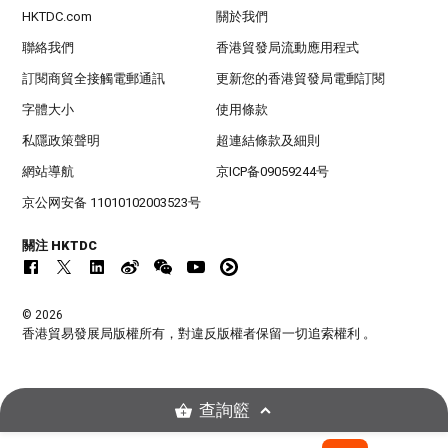
HKTDC.com
關於我們
聯絡我們
香港貿發局流動應用程式
訂閱商貿全接觸電郵通訊
更新您的香港貿發局電郵訂閱
字體大小
使用條款
私隱政策聲明
超連結條款及細則
網站導航
京ICP备09059244号
京公网安备 11010102003523号
關注 HKTDC
© 2026
香港貿易發展局版權所有，對違反版權者保留一切追索權利 。
查詢籃