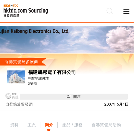
香港貿發局參展商
福建凱邦電子有限公司
中國內地福建省
製造商
關注
自
登錄於貿發網
2007年5月1日
資料
主頁
簡介
產品 / 服務
香港貿發局活動