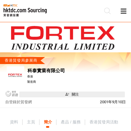
香港貿發局參展商
科泰實業有限公司
香港
製造商
關注
自
登錄於貿發網
2001年9月10日
資料
主頁
簡介
產品 / 服務
香港貿發局活動