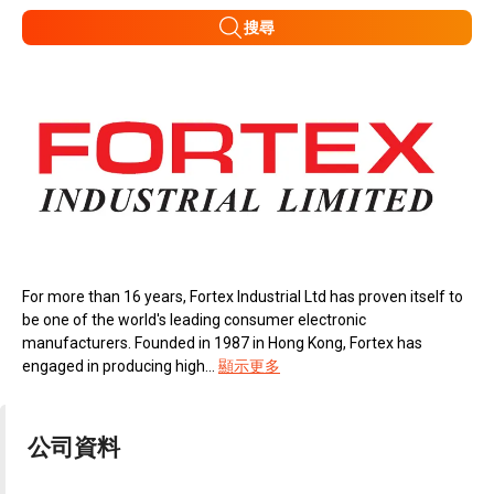
搜尋
For more than 16 years, Fortex Industrial Ltd has proven itself to
be one of the world's leading consumer electronic
manufacturers. Founded in 1987 in Hong Kong, Fortex has
engaged in producing high...
顯示更多
公司資料