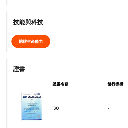
技能與科技
貼牌生產能力
證書
證書名稱
發行機構
ISO
-