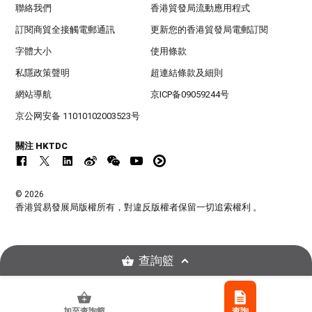
聯絡我們
香港貿發局流動應用程式
訂閱商貿全接觸電郵通訊
更新您的香港貿發局電郵訂閱
字體大小
使用條款
私隱政策聲明
超連結條款及細則
網站導航
京ICP备09059244号
京公网安备 11010102003523号
關注 HKTDC
© 2026
香港貿易發展局版權所有，對違反版權者保留一切追索權利 。
查詢籃
加至查詢籃
查詢