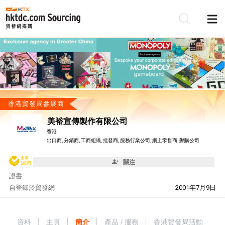
香港貿發局參展商
美裕宣傳製作有限公司
香港
出口商, 分銷商, 工商組織, 批發商, 服務行業公司, 網上零售商, 郵購公司
關注
證書
自
登錄於貿發網
2001年7月9日
資料
主頁
簡介
產品 / 服務
香港貿發局活動