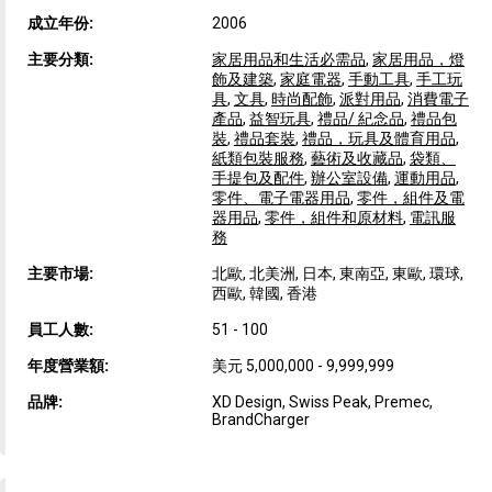
成立年份:
2006
主要分類:
家居用品和生活必需品
,
家居用品，燈
飾及建築
,
家庭電器
,
手動工具
,
手工玩
具
,
文具
,
時尚配飾
,
派對用品
,
消費電子
產品
,
益智玩具
,
禮品/ 紀念品
,
禮品包
裝
,
禮品套裝
,
禮品，玩具及體育用品
,
紙類包裝服務
,
藝術及收藏品
,
袋類、
手提包及配件
,
辦公室設備
,
運動用品
,
零件、電子電器用品
,
零件，組件及電
器用品
,
零件，組件和原材料
,
電訊服
務
主要市場:
北歐, 北美洲, 日本, 東南亞, 東歐, 環球,
西歐, 韓國, 香港
員工人數:
51 - 100
年度營業額:
美元 5,000,000 - 9,999,999
品牌:
XD Design, Swiss Peak, Premec,
BrandCharger