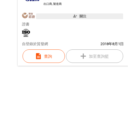
出口商, 製造商
關注
證書
自
登錄於貿發網
2018年8月1日
查詢
加至查詢籃