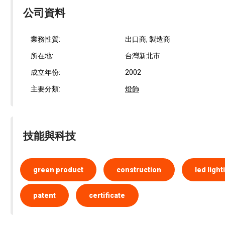
公司資料
業務性質:
出口商, 製造商
所在地:
台灣新北市
成立年份:
2002
主要分類:
燈飾
技能與科技
green product
construction
led light
patent
certificate