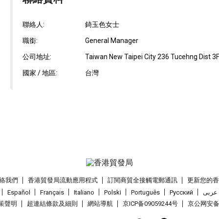
聯絡人:
錡玉色女士
職銜:
General Manager
公司地址:
Taiwan New Taipei City 236 Tucehng Dist 3
國家 / 地區:
台灣
絡我們
香港貿發局流動應用程式
訂閱商貿全接觸電郵通訊
更新您的
Español
Français
Italiano
Polski
Português
Pусский
عربى
策聲明
超連結條款及細則
網站導航
京ICP备09059244号
京公网安备 1