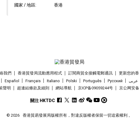
國家 / 地區:
香港
絡我們
香港貿發局流動應用程式
訂閱商貿全接觸電郵通訊
更新您的
Español
Français
Italiano
Polski
Português
Pусский
عربى
策聲明
超連結條款及細則
網站導航
京ICP备09059244号
京公网安备 1
關注 HKTDC
© 2026
香港貿易發展局版權所有，對違反版權者保留一切追索權利 。