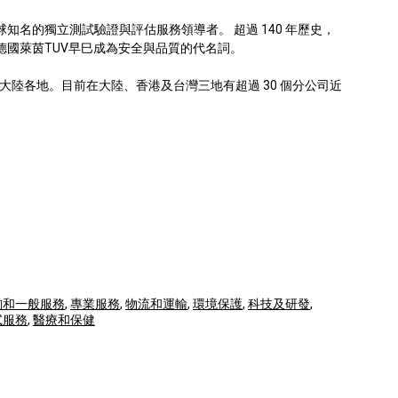
知名的獨立測試驗證與評估服務領導者。 超過 140 年歷史，
球，德國萊茵TUV早巳成為安全與品質的代名詞。
到大陸各地。目前在大陸、香港及台灣三地有超過 30 個分公司近
詢和一般服務
,
專業服務
,
物流和運輸
,
環境保護
,
科技及研發
,
試服務
,
醫療和保健