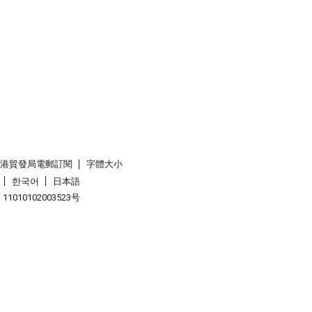
香港貿發局電郵訂閱
字體大小
한국어
日本語
1010102003523号