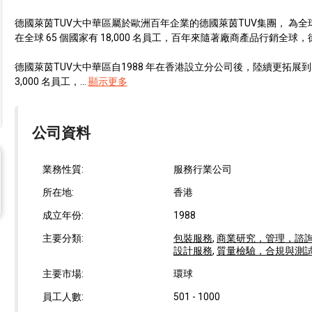
德國萊茵TUV大中華區屬於歐洲百年企業的德國萊茵TUV集團， 為全球
在全球 65 個國家有 18,000 名員工，百年來隨著廠商產品行銷全
德國萊茵TUV大中華區自1988 年在香港設立分公司後，陸續更拓展
3,000 名員工，...
顯示更多
公司資料
業務性質:
服務行業公司
所在地:
香港
成立年份:
1988
主要分類:
包裝服務
,
商業研究，管理，諮
設計服務
,
質量檢驗，合規與測
主要市場:
環球
員工人數:
501 - 1000