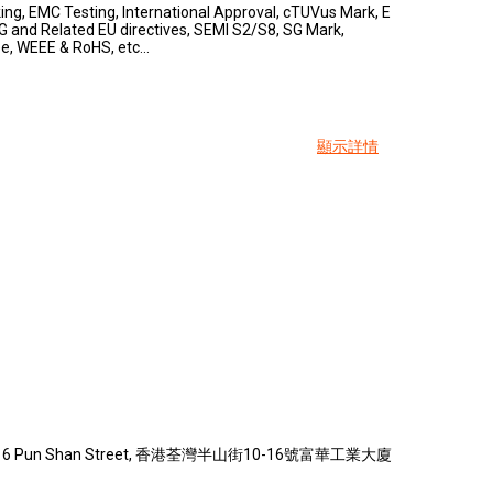
ng, EMC Testing, International Approval, cTUVus Mark, E
 and Related EU directives, SEMI S2/S8, SG Mark,
e, WEEE & RoHS, etc...
顯示詳情
ng 10-16 Pun Shan Street, 香港荃灣半山街10-16號富華工業大廈