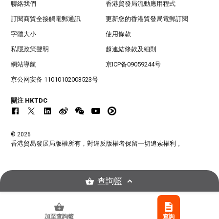
聯絡我們
香港貿發局流動應用程式
訂閱商貿全接觸電郵通訊
更新您的香港貿發局電郵訂閱
字體大小
使用條款
私隱政策聲明
超連結條款及細則
網站導航
京ICP备09059244号
京公网安备 11010102003523号
關注 HKTDC
© 2026
香港貿易發展局版權所有，對違反版權者保留一切追索權利 。
查詢籃
加至查詢籃
查詢