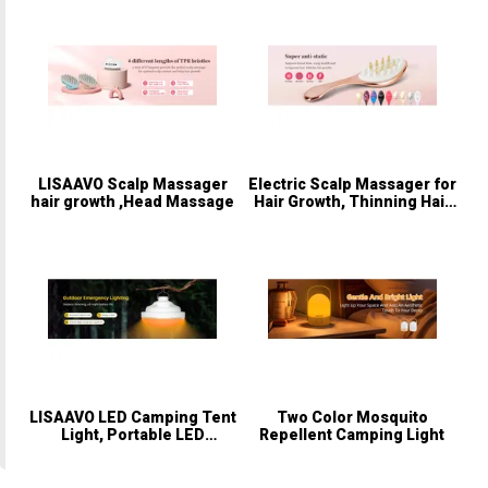
LISAAVO Scalp Massager
Electric Scalp Massager for
hair growth ,Head Massage
Hair Growth, Thinning Hair
Treatment, Intensive Hair
Brush for Anyone
LISAAVO LED Camping Tent
Two Color Mosquito
Light, Portable LED
Repellent Camping Light
Camping Lantern with 2
Lighting Modes