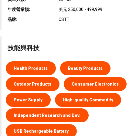
年度營業額:
美元 250,000 - 499,999
品牌:
CSTT
技能與科技
Health Products
Beauty Products
Outdoor Products
Consumer Electronics
Power Supply
High-quality Commodity
Independent Research and Dev.
USB Rechargeable Battery