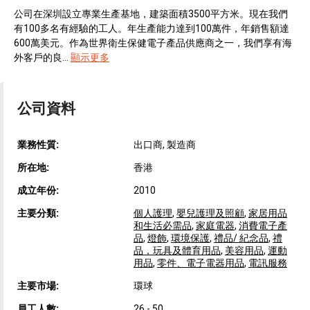
公司在深圳設立專業生產基地，建築面積3500平方米。現在我們
有100多名有經驗的工人。年生產能力達到100萬件，年銷售額達
600萬美元。作為世界衛生保健電子產品供應商之一，我們享有海
外客戶的良...
顯示更多
公司資料
業務性質:
出口商, 製造商
所在地:
香港
成立年份:
2010
主要分類:
個人護理
,
嬰兒護理及照顧
,
家居用品
和生活必需品
,
家庭電器
,
消費電子產
品
,
燈飾
,
環境保護
,
禮品/ 紀念品
,
禮
品，玩具及體育用品
,
美容用品
,
運動
用品
,
零件、電子電器用品
,
電訊服務
主要市場:
環球
員工人數:
26 - 50