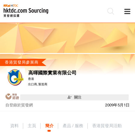
香港貿發局參展商
高暉國際實業有限公司
香港
出口商, 製造商
關注
自
登錄於貿發網
2009年5月1日
資料
主頁
簡介
產品 / 服務
香港貿發局活動