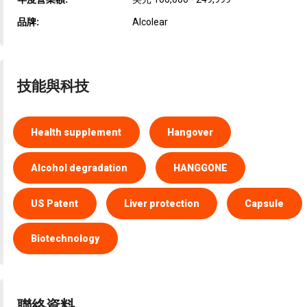
品牌:
Alcolear
技能與科技
Health supplement
Hangover
Alcohol degradation
HANGGONE
US Patent
Liver protection
Capsule
Biotechnology
聯絡資料